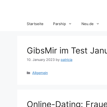
Skip
to
content
Startseite
Parship
Neu.de
GibsMir im Test Jan
10. January 2023
by
patricia
Categories
Allgemein
Online-Dating: Frau