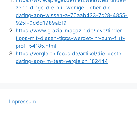
https://www.spiegel.de/netzwelt/web/tinder-
zehn-dinge-die-nur-wenige-ueber-die-
dating-app-wissen-a-70aab423-7c28-4855-
925f-0d6d1989abf9
https://www.grazia-magazin.de/love/tinder-
tipps-mit-diesen-tipps-werdet-ihr-zum-flirt-
profi-54185.html
https://vergleich.focus.de/artikel/die-beste-
dating-app-im-test-vergleich_182444
Impressum