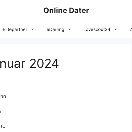
Online Dater
Elitepartner
eDarling
Lovescout24
anuar 2024
enn
n
ht.