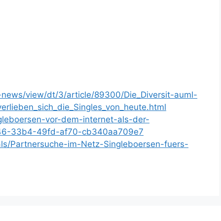
ews/view/dt/3/article/89300/Die_Diversit-auml-
erlieben_sich_die_Singles_von_heute.html
gleboersen-vor-dem-internet-als-der-
0d46-33b4-49fd-af70-cb340aa709e7
ls/Partnersuche-im-Netz-Singleboersen-fuers-