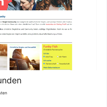
kunden
sten