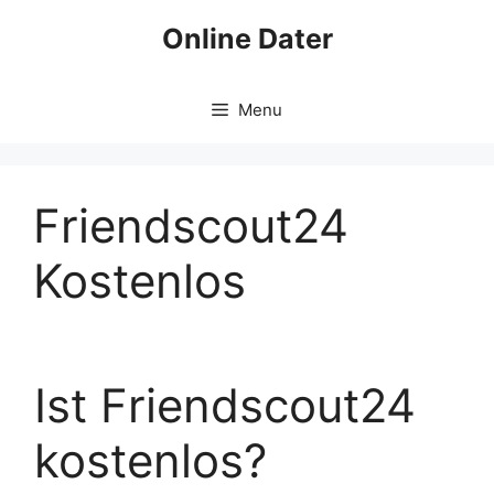
Skip
Online Dater
to
content
Menu
Friendscout24
Kostenlos
Ist Friendscout24
kostenlos?