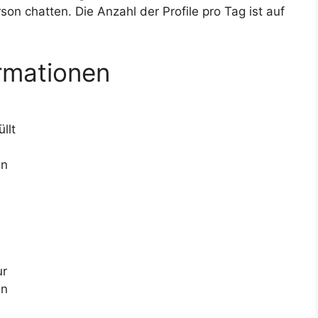
son chatten. Die Anzahl der Profile pro Tag ist auf
ormationen
llt
en
m
ur
hn